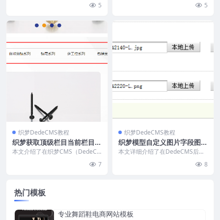
目搜索，无法指定多个栏目。本文
加指定的图标图片，重点区分了文
5
5
提供修改教程：在搜索...
字提示与图片提示两种...
织梦DedeCMS教程
织梦DedeCMS教程
织梦获取顶级栏目当前栏目上
织梦模型自定义图片字段图片
级栏目的相关信息
字段支持本地上传
本文介绍了在织梦CMS（DedeC
本文详细介绍了在DedeCMS后台
MS）中通过自定义函数获取栏目
实现图片本地上传功能的完整修改
7
8
信息的方法。在/...
教程，涵盖官方默...
热门模板
专业舞蹈鞋电商网站模板