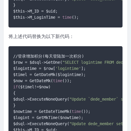
}

$this->M_ID = $uid;

$this->M_LoginTime = 
time
();
将上述代码替换为以下新代码：
//登录增加积分(每天登陆加一次积分)

$row = $dsql->GetOne(
"SELECT logintime FROM dede_m
$logintime = $row[
'logintime'
];

$timel = GetDateMk($logintime);

$now = GetDateMk(
time
if
($timel!=$now)

{

$dsql->ExecuteNoneQuery(
"Update `dede_member` set 
}

$nowtime = GetDateTimeMk(
time
());

$logint = GetMkTime($nowtime);

$dsql->ExecuteNoneQuery(
"Update dede_member set lo
$this->M_ID = $uid;
