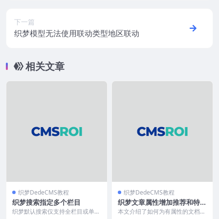
下一篇
织梦模型无法使用联动类型地区联动
相关文章
织梦DedeCMS教程
织梦DedeCMS教程
织梦搜索指定多个栏目
织梦文章属性增加推荐和特荐
图标
织梦默认搜索仅支持全栏目或单栏
本文介绍了如何为有属性的文档添