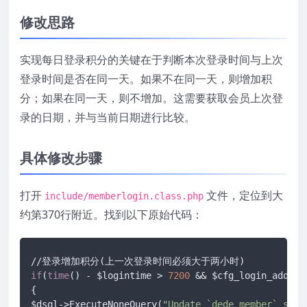
修改思路
实现每日登录积分的关键在于判断本次登录时间与上次
登录时间是否在同一天。如果不在同一天，则增加积
分；如果在同一天，则不增加。这需要获取会员上次登
录的日期，并与当前日期进行比较。
具体修改步骤
打开
文件，定位到大
include/memberlogin.class.php
约第370行附近。找到以下原始代码：
if
(
time
() - $logintime > 
7200
 && $cfg_login_adds >
{

$dsql->ExecuteNoneQuery(
"Update `dede_member` set 