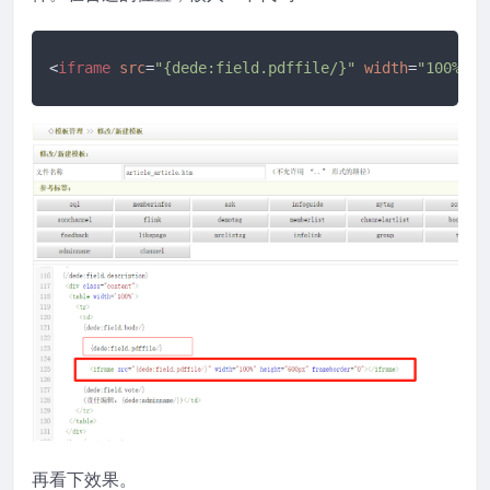
<
iframe
src
=
"{dede:field.pdffile/}"
width
=
"100%"
h
再看下效果。