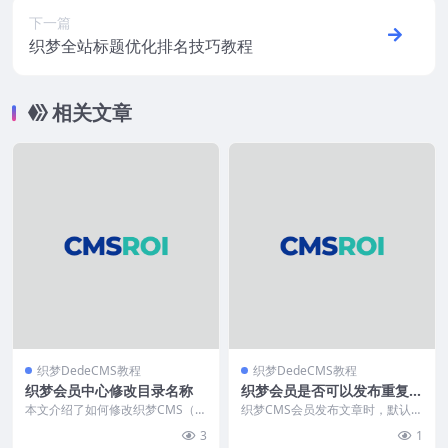
下一篇
织梦全站标题优化排名技巧教程
相关文章
织梦DedeCMS教程
织梦DedeCMS教程
织梦会员中心修改目录名称
织梦会员是否可以发布重复文
章
本文介绍了如何修改织梦CMS（D
织梦CMS会员发布文章时，默认检
edeCMS）的会员目录路径。通过
测全站标题重复，导致不同会员也
3
1
编辑根目录下的...
无法发布相同标题内...