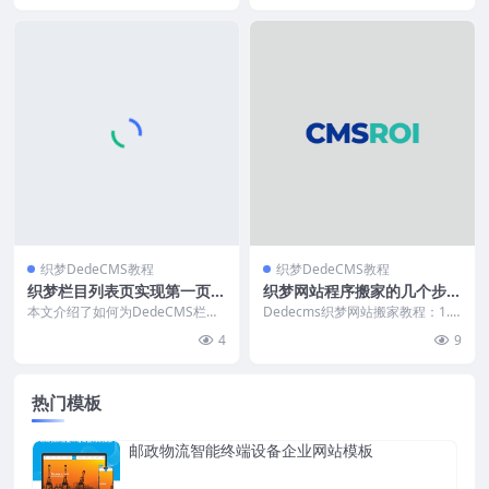
织梦DedeCMS教程
织梦DedeCMS教程
织梦栏目列表页实现第一页与
织梦网站程序搬家的几个步骤
其他页调用不同模板
详解
本文介绍了如何为DedeCMS栏目
Dedecms织梦网站搬家教程：1.
列表页实现第一页与分页页面的差
后台备份数据库；2.下载老空间所
4
9
异化模板效果。通...
有文件到本地...
热门模板
邮政物流智能终端设备企业网站模板