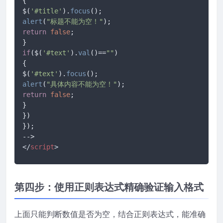
{ 

$(
'#title'
).
focus
alert
(
"标题不能为空！"
return
false
; 

if
($(
'#text'
).
val
()==
""
) 

{ 

$(
'#text'
).
focus
alert
(
"具体内容不能为空！"
return
false
; 

} 

}) 

}); 

</
script
>
第四步：使用正则表达式精确验证输入格式
上面只能判断数值是否为空，结合正则表达式，能准确