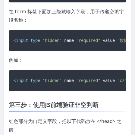
在 form 标签下面加上隐藏输入字段，用于传递必填字
段名称：
<
input
type
=
"hidden"
 name=
"required"
 value=
"数据字
例如：
<
input
type
=
"hidden"
 name=
"required"
 value=
"czdwmc
第三步：使用JS前端验证非空判断
红色部分为自定义字段，把以下代码放在 </head> 之
前：