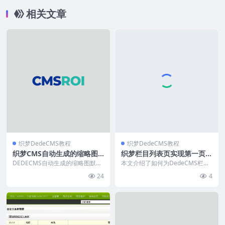
相关文章
织梦DedeCMS教程
织梦DedeCMS教程
织梦CMS自动生成的缩略图
织梦栏目列表页实现第一页与
函数
其他页调用不同模板
DEDECMS自动生成的缩略图默认
本文介绍了如何为DedeCMS栏目
按原图比例缩放，导致排版不统
列表页实现第一页与分页页面的差
24
4
一。本文提供修改方...
异化模板效果。通...