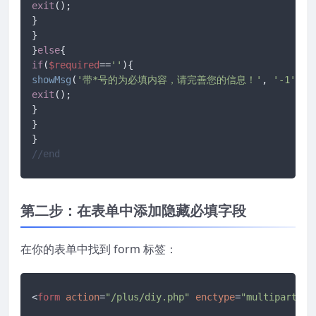
exit
();

}

}

}
else
if
(
$required
==
''
showMsg
(
'带*号的为必填内容，请完善您的信息！'
, 
'-1'
exit
();

}

}

//end
第二步：在表单中添加隐藏必填字段
在你的表单中找到 form 标签：
<
form
action
=
"/plus/diy.php"
enctype
=
"multipart/fo