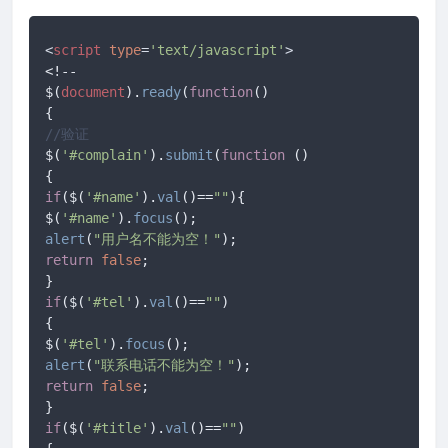
<
script
type
=
'text/javascript'
>
<!-- 

$(
document
).
ready
(
function
(
) 

//验证 
$(
'#complain'
).
submit
(
function
 (
) 

if
($(
'#name'
).
val
()==
""
){ 

$(
'#name'
).
focus
alert
(
"用户名不能为空！"
return
false
; 

if
($(
'#tel'
).
val
()==
""
) 

{ 

$(
'#tel'
).
focus
alert
(
"联系电话不能为空！"
return
false
; 

if
($(
'#title'
).
val
()==
""
) 
