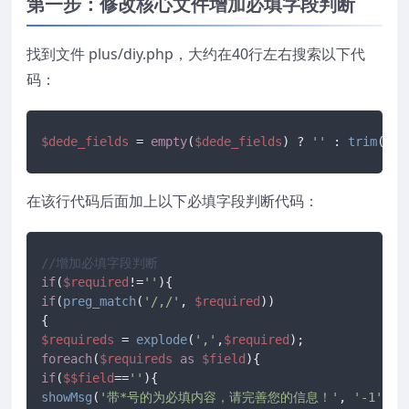
第一步：修改核心文件增加必填字段判断
找到文件 plus/diy.php，大约在40行左右搜索以下代
码：
$dede_fields
 = 
empty
(
$dede_fields
) ? 
''
 : 
trim
(
$de
在该行代码后面加上以下必填字段判断代码：
//增加必填字段判断
if
(
$required
!=
''
if
(
preg_match
(
'/,/'
, 
$required
))

$requireds
 = 
explode
(
','
,
$required
foreach
(
$requireds
as
$field
if
(
$$field
==
''
showMsg
(
'带*号的为必填内容，请完善您的信息！'
, 
'-1'