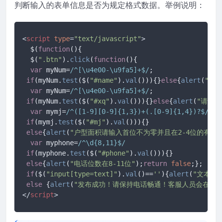
判断输入的表单信息是否为规定格式数据。举例说明：
<
script
type
=
"text/javascript"
>
  $(
function
(
){

  $(
".btn"
).
click
(
function
(
){

var
 myNum=
/^[\u4e00-\u9fa5]+$/
;

if
(myNum.
test
($(
"#name"
).
val
())){}
else
{
alert
(
"请
var
 myNum=
/^[\u4e00-\u9fa5]+$/
;

if
(myNum.
test
($(
"#xq"
).
val
())){}
else
{
alert
(
"请输
var
 mymj=
/^([1-9][0-9]{1,3})+(.[0-9]{1,4})?$/
if
(mymj.
test
($(
"#mj"
).
val
())){}

else
{
alert
(
"户型面积请输入首位不为零并且在2-4位的有效
var
 myphone=
/^\d{8,11}$/
if
(myphone.
test
($(
"#phone"
).
val
())){}

else
{
alert
(
"电话位数在8-11位"
);
return
false
;};

if
($(
"input[type=text]"
).
val
()==
''
){
alert
(
"文本框
else
 {
alert
(
"发布成功！请保持电话畅通！客服人员会在24
</
script
>