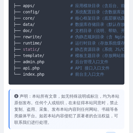
├── apps/		
# 应用模块目录（含后台、前台、
├── config/ 		
# 系统配置目录（含数据库连接
├── core/ 		
# 核心框架目录（底层驱动及框
├── data/ 		
# 数据库存储目录（默认存放 SQ
├── doc/ 		
# 文档目录（说明、帮助、开发
├── rewrite/ 		
# 伪静态规则目录（含 Nginx/A
├── runtime/ 		
# 运行时目录（存放系统缓存、
├── 
static
/		
# 静态资源目录（系统 JS/CS
├── template/ 		
# 模板主题目录（存放网站前端所有
├── admin.php 		
# 后台管理入口文件
├── api.php 		
# API 接口入口文件
└── index.php		
# 前台主入口文件
声明：本站所有文章，如无特殊说明或标注，均为本站
原创发布。任何个人或组织，在未征得本站同意时，禁止
复制、盗用、采集、发布本站内容到任何网站、书籍等各
类媒体平台。如若本站内容侵犯了原著者的合法权益，可
联系我们进行处理。