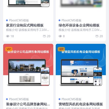
PbootCMS模板
PbootCMS模板
家居行业响应式网站模板
绿色环保设备企业网站模板
模板介绍 该模板采用纯手工DIV+C
模板介绍 该模板采用纯手工DIV+C
SS编写，结构清晰，页面加载速度
SS开发，结构清晰，代码精简，页
18
20
8
20
快。整体设计...
面加载速度快...
VIP
VIP
PbootCMS模板
PbootCMS模板
装修设计公司品牌形象网站模
营销型风机机电设备网站模板
板
模板介绍 该模板定位于装修设计
模板介绍 该模板面向电机与风机