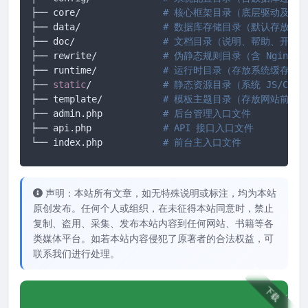
├── core/ 		
# 核心框架目录（底层驱动及框
├── data/ 		
# 数据库存储目录（默认存放 SQ
├── doc/ 		
# 文档目录（说明、帮助、开发
├── rewrite/ 		
# 伪静态规则目录（含 Nginx/A
├── runtime/ 		
# 运行时目录（存放系统缓存、
├── 
static
/		
# 静态资源目录（系统 JS/CS
├── template/ 		
# 模板主题目录（存放网站前端所有
├── admin.php 		
# 后台管理入口文件
├── api.php 		
# API 接口入口文件
└── index.php		
# 前台主入口文件
声明：本站所有文章，如无特殊说明或标注，均为本站
原创发布。任何个人或组织，在未征得本站同意时，禁止
复制、盗用、采集、发布本站内容到任何网站、书籍等各
类媒体平台。如若本站内容侵犯了原著者的合法权益，可
联系我们进行处理。
下载