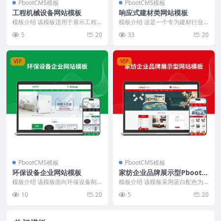
PbootCMS模板
PbootCMS模板
工程机械设备网站模板
响应式建材类网站模板
模板介绍 该模板适用于展示工程
模板介绍 这是一个专为建材行业
机械设备及相关服务，页面结构清
设计的PbootCMS模板，主要展示
5
20
33
20
晰，功能模块覆盖企业...
瓷砖、大理石等...
VIP
VIP
PbootCMS模板
PbootCMS模板
环保设备企业网站模板
家纺企业品牌展示型PbootC
MS网站模板
模板介绍 该模板面向环保设备制
模板介绍 该模板采用蓝白配色为
造与工程服务企业，首页以“产品
主色调，页面布局规整，顶部设置
10
20
5
20
中心”“合作案例”“...
官方微信二维码、设为...