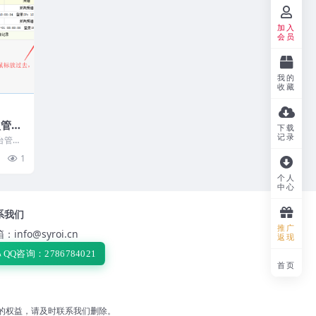
加入
会员
我的
收藏
认管理
下载
记录
台管理
改管理
1
个人
中心
系我们
推广
：info@syroi.cn
返现
QQ咨询：2786784021
首页
的权益，请及时联系我们删除。