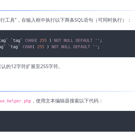
L命令行工具”，在输入框中执行以下两条SQL语句（可同时执行）：
tag` `tag` 
CHAR
( 
255
 ) 
NOT
NULL
DEFAULT
''
ag` `tag` 
CHAR
( 
255
 ) 
NOT
NULL
DEFAULT
''
;
认的12字符扩展至255字符。
，使用文本编辑器搜索以下代码：
ve.helper.php