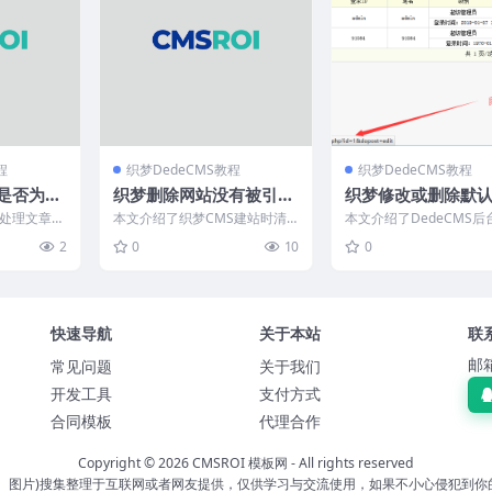
程
织梦DedeCMS教程
织梦DedeCMS教程
是否为空
织梦删除网站没有被引用
织梦修改或删除默
的图片
员账号admin
处理文章缩
本文介绍了织梦CMS建站时清
本文介绍了DedeCMS后
存在缩略图
理无用图片的两种方法：1）修
员的修改与删除方法。修
2
0
10
0
暂...
改dede/inc/in...
员时，可通过“系统-...
快速导航
关于本站
联
邮箱
常见问题
关于我们
开发工具
支付方式
合同模板
代理合作
Copyright © 2026
CMSROI 模板网
- All rights reserved
板、图片)搜集整理于互联网或者网友提供，仅供学习与交流使用，如果不小心侵犯到你