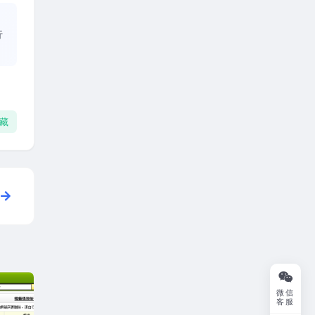
、
行
藏
微信
客服