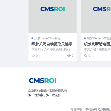
织梦DedeCMS教程
织梦DedeCMS教
织梦关闭自动提取关键字
织梦判断缩略图
不同样式的输出
本文介绍了如何彻底关闭网站后
本文介绍了在模板中
台文章自动提取关键字功能。常
略图的两种方法：当
0
2
0
规操作（登录后台→系统→...
时显示图片，否则隐藏“
企业网站搭建开发服务提供商
多一份方案，多一次选择
免责声明：本站所有资源(模