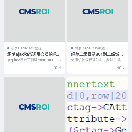
织梦DedeCMS教程
织梦DedeCMS教程
织梦ajax动态调用会员的总数
织梦二级目录301到二级域名
量
伪静态规则
在/plus/目录下新建memcount.ph
使用织梦模板建站时，默认手机端
p文件，通过require_onc...
为二级目录（如www.91084.com/
4
5
m/），...