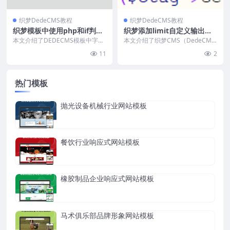
织梦DedeCMS教程
织梦DedeCMS教程
织梦模板中使用php和if判断
织梦添加limit自定义输出栏
语句的教程
目
本文介绍了DEDECMS模板中字段
本文介绍了织梦CMS（DedeCM
为空时的处理方法，包括使用if判
S）中channelartlist标签的二次
11
2
断语句输出默认...
开...
热门模板
抛光设备机械行业网站模板
餐饮行业响应式网站模板
橡胶制品企业响应式网站模板
马术俱乐部品牌形象网站模板