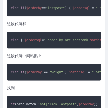
else
if
(
$orderby
==
"lastpost"
) { 
$ordersql
 = 
" orde
这段代码和
else
 { 
$ordersql
=
" order by arc.sortrank 
$orderWay
这段代码中间粘贴上
else
if
(
$orderby
 == 
'weight'
) 
$ordersql
 = 
" order 
找到
if
(preg_match(
'hot|click|lastpost'
,
$orderby
))