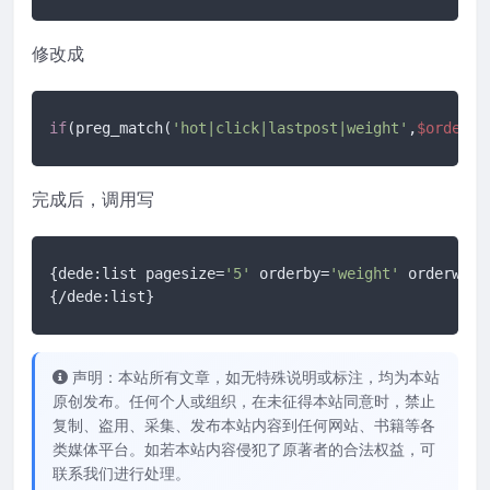
修改成
if
(preg_match(
'hot|click|lastpost|weight'
,
$orderby
完成后，调用写
{dede:list pagesize=
'5'
 orderby=
'weight'
 orderway=
{/dede:list}
声明：本站所有文章，如无特殊说明或标注，均为本站
原创发布。任何个人或组织，在未征得本站同意时，禁止
复制、盗用、采集、发布本站内容到任何网站、书籍等各
类媒体平台。如若本站内容侵犯了原著者的合法权益，可
联系我们进行处理。