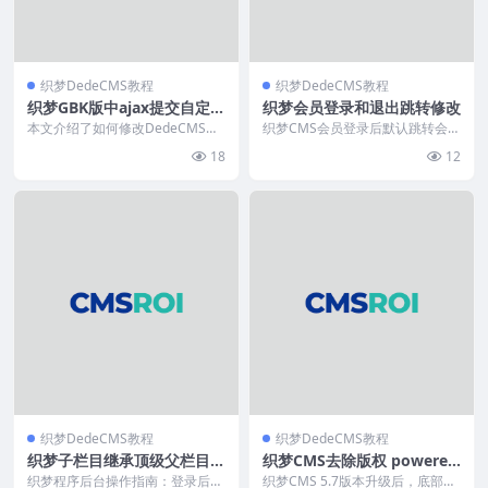
织梦DedeCMS教程
织梦DedeCMS教程
织梦GBK版中ajax提交自定义
织梦会员登录和退出跳转修改
表单中文乱码
本文介绍了如何修改DedeCMS中/
织梦CMS会员登录后默认跳转会员
plus/diy.php文件的代码，解决表
中心，通过修改member目录下in
18
12
单...
dex_do...
织梦DedeCMS教程
织梦DedeCMS教程
织梦子栏目继承顶级父栏目规
织梦CMS去除版权 powered
则属性
by dedecms方法
织梦程序后台操作指南：登录后进
织梦CMS 5.7版本升级后，底部版