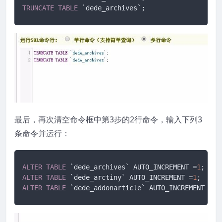
TRUNCATE
TABLE
 `dede_archives`;
最后，再次清空命令框中第3步的2行命令，输入下列3
条命令并运行：
ALTER
TABLE
 `dede_archives` AUTO_INCREMENT 
=
1
ALTER
TABLE
 `dede_arctiny` AUTO_INCREMENT 
=
1
ALTER
TABLE
 `dede_addonarticle` AUTO_INCREMENT 
=
1
;