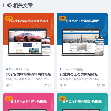
相关文章
VIP
VIP
PbootCMS模板
PbootCMS模板
汽车安防智能密码箱网站模板
行业协会工会类网站模板
模板介绍 本模板基于PbootCMS开
模板介绍 该模板专为行业协会、
发，专注展示汽车安防产品及相关
工会及政府机关单位设计，结构层
6
20
8
20
服务。适合推...
次分明，信息展示模块...
VIP
VIP