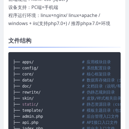
设备支持：PC端+手机端
程序运行环境：linux+nginx/ linux+apache /
windows + iis(支持php7.0+) / 推荐php≥7.0+环境
文件结构
├── apps/                     
# 应用模块目录
├── config/                   
# 系统配置目录
├── core/                     
# 核心框架目录
├── data/                     
# 数据库存储目录（含数
├── doc/                      
# 文档目录（说明/帮助
├── rewrite/                  
# 伪静态规则目录
├── skin/                     
# 皮肤/样式相关目录
├── 
static
/                   
# 静态资源目录（css/js/
├── template/                 
# 模板主题目录（包含当
├── admin.php                 
# 后台管理入口文件
├── api.php                   
# API接口入口文件
└── index.php                 
# 前台主入口文件