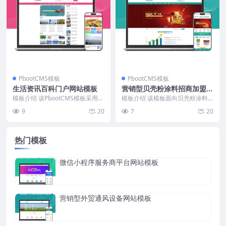
PbootCMS模板
PbootCMS模板
生活资讯百科门户网站模板
营销型贝壳粉涂料招商加盟网
站模板
模板介绍 该PbootCMS模板采用轻
模板介绍 该模板面向贝壳粉涂料
量化DIV+CSS手工编写，页面结构
行业的招商加盟需求设计，整体采
9
20
7
20
简洁，...
用品牌展示+招商转化...
热门模板
微信小程序服务商平台网站模板
营销型外贸通风设备网站模板