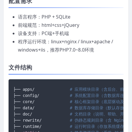
配置需求
语言程序：PHP + SQLite
前端规范：html+css+jQuery
设备支持：PC端+手机端
程序运行环境：linux+nginx / linux+apache /
windows+iis，推荐PHP7.0~8.0环境
文件结构
├── apps/		
# 应用模块目录（含后台、前台、
├── config/ 		
# 系统配置目录（含数据库连接
├── core/ 		
# 核心框架目录（底层驱动及框
├── data/ 		
# 数据库存储目录（默认存放 SQ
├── doc/ 		
# 文档目录（说明、帮助、开发
├── rewrite/ 		
# 伪静态规则目录（含 Nginx/A
├── runtime/ 		
# 运行时目录（存放系统缓存、