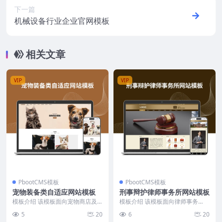
下一篇
机械设备行业企业官网模板
相关文章
VIP
VIP
PbootCMS模板
PbootCMS模板
宠物装备类自适应网站模板
刑事辩护律师事务所网站模板
模板介绍 该模板面向宠物商店及
模板介绍 该模板面向律师事务
宠物用品企业，采用纯手工DIV+C
所，首页以轮播大图展示律所品牌
5
20
6
20
SS结构，代码简...
形象，核心栏目包括律所...