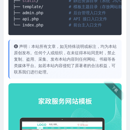
├── 
static
/		
# 静态资源目录（系统 JS/CS
├── template/ 		
# 模板主题目录（存放网站前端所有
├── admin.php 		
# 后台管理入口文件
├── api.php 		
# API 接口入口文件
└── index.php		
# 前台主入口文件
声明：本站所有文章，如无特殊说明或标注，均为本站
原创发布。任何个人或组织，在未征得本站同意时，禁止
复制、盗用、采集、发布本站内容到任何网站、书籍等各
类媒体平台。如若本站内容侵犯了原著者的合法权益，可
联系我们进行处理。
下载