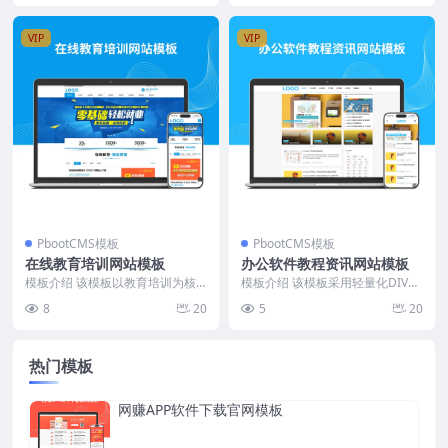
VIP
VIP
PbootCMS模板
PbootCMS模板
在线教育培训网站模板
办公软件教程资讯网站模板
模板介绍 该模板以教育培训为核
模板介绍 该模板采用轻量化DIV+C
心，适用于在线课程推广和机构宣
SS结构，优化页面加载速度。内容
8
20
5
20
传。页面设计清晰，功...
布局以教程、...
热门模板
网赚APP软件下载官网模板