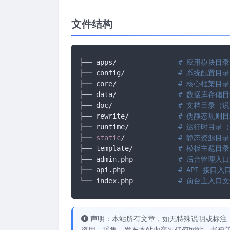
文件结构
├── apps/		
# 应用模块目
├── config/ 		
# 系统配置目
├── core/ 		
# 核心框架目
├── data/ 		
# 数据库存储目
├── doc/ 		
# 文档目录（
├── rewrite/ 		
# 伪静态规则目录
├── runtime/ 		
# 运行时目录
├── 
static
/		
# 静态资源目录
├── template/ 		
# 模板主题目录
├── admin.php 		
# 后台管理入
├── api.php 		
# API 接口入
└── index.php		
# 前台主入口
声明：本站所有文章，如无特殊说明或标注
盗用、采集、发布本站内容到任何网站、书籍