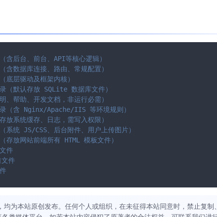
录（含后台、前台、API等核心逻辑）
录（含数据库连接、路由、常规配置）
录（底层驱动及框架内核）
录（默认存放 SQLite 数据库文件）
说明、帮助、开发文档，非运行必需）
（含 Nginx/Apache/IIS 等环境规则）
（存放系统缓存、日志，需写入权限）
（系统 JS/CSS、后台附件、用户上传图片）
（存放网站前端所有 HTML 模板文件）
口文件
口文件
文件
，均为本站原创发布。任何个人或组织，在未征得本站同意时，禁止复制
等各类媒体平台。如若本站内容侵犯了原著者的合法权益，可联系我们进