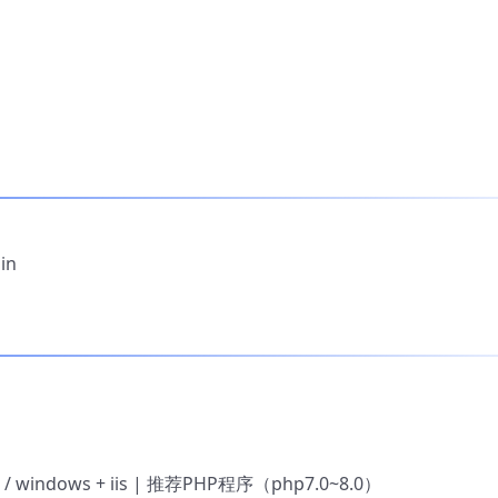
in
/ windows + iis | 推荐PHP程序（php7.0~8.0）