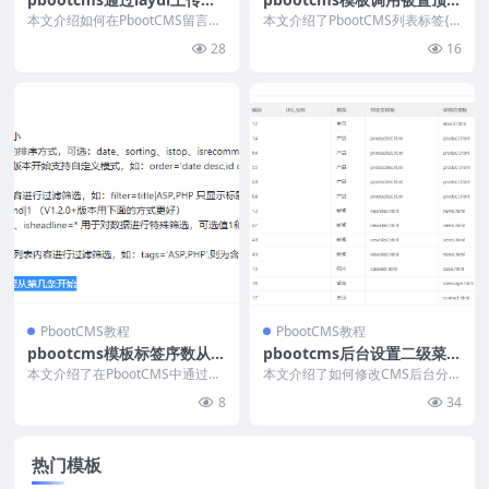
现留言文件或图片上传功能
推荐、头条状态的文章
本文介绍如何在PbootCMS留言表
本文介绍了PbootCMS列表标签{p
单中集成Layui框架实现头像上传
boot:list}的筛选参数用法，包括i...
28
16
功能。通过...
PbootCMS教程
PbootCMS教程
pbootcms模板标签序数从2
pbootcms后台设置二级菜单
开始
默认所有栏目展开
本文介绍了在PbootCMS中通过导
本文介绍了如何修改CMS后台分类
航标签`pboot:nav`和列表标签`p
管理页面的树形表格默认展开状
8
34
b...
态。通过编辑`/ap...
热门模板