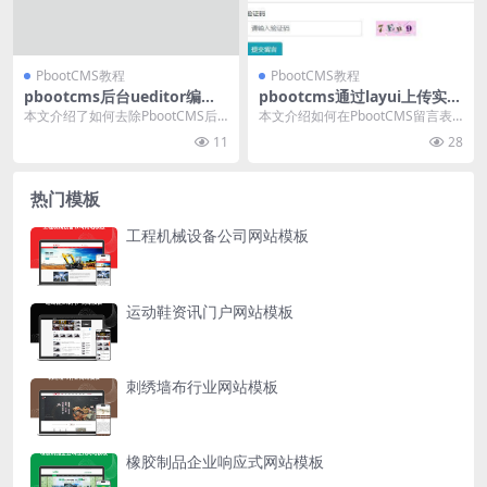
PbootCMS教程
PbootCMS教程
pbootcms后台ueditor编辑
pbootcms通过layui上传实现
器上传图片如何去掉自动添加
留言文件或图片上传功能
本文介绍了如何去除PbootCMS后
本文介绍如何在PbootCMS留言表
的title和alt属
台UEditor编辑器上传图片时自动添
单中集成Layui框架实现头像上传功
11
28
加的t...
能。通过...
热门模板
工程机械设备公司网站模板
运动鞋资讯门户网站模板
刺绣墙布行业网站模板
橡胶制品企业响应式网站模板