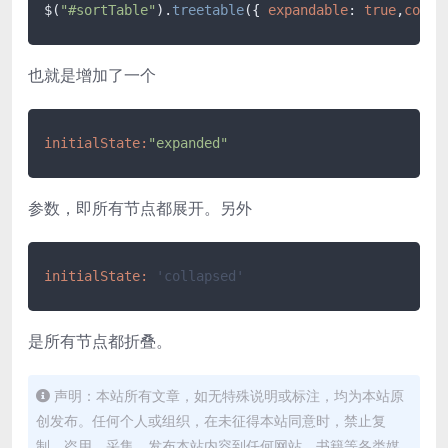
$(
"#sortTable"
).
treetable
({ 
expandable
: 
true
,
colum
也就是增加了一个
initialState:
"expanded"
参数，即所有节点都展开。另外
initialState:
'collapsed'
是所有节点都折叠。
声明：本站所有文章，如无特殊说明或标注，均为本站原
创发布。任何个人或组织，在未征得本站同意时，禁止复
制、盗用、采集、发布本站内容到任何网站、书籍等各类媒