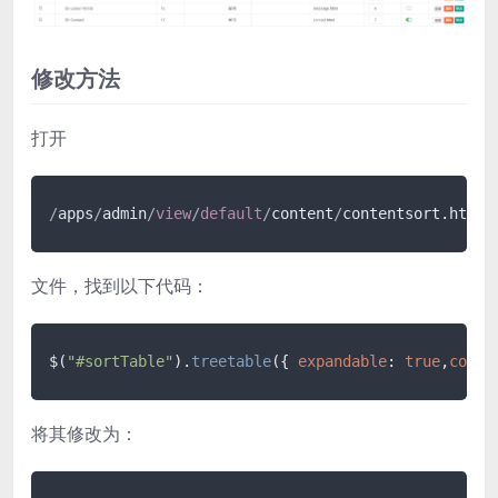
修改方法
打开
/
apps
/
admin
/
view
/
default
/
content
/
contentsort.html
文件，找到以下代码：
$(
"#sortTable"
).
treetable
({ 
expandable
: 
true
,
colum
将其修改为：