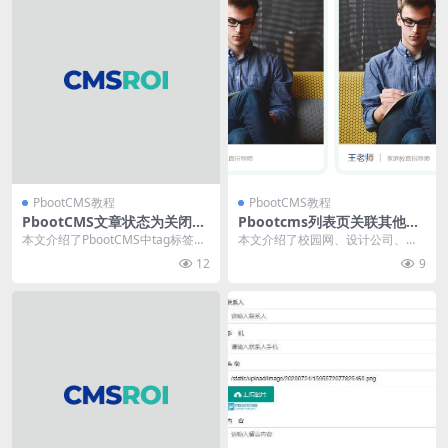
PbootCMS教程
PbootCMS教程
PbootCMS文章状态为关闭时
Pbootcms列表页关联其他栏
tag标签还显示
目
本文介绍了PbootCMS中tag标签无
本文介绍了校园网、设计公司、销
法随文章状态隐藏的问题及修复方
售等场景中常用的栏目关联功能，
12
9
法。默认情...
提供了栏目列表页和内...