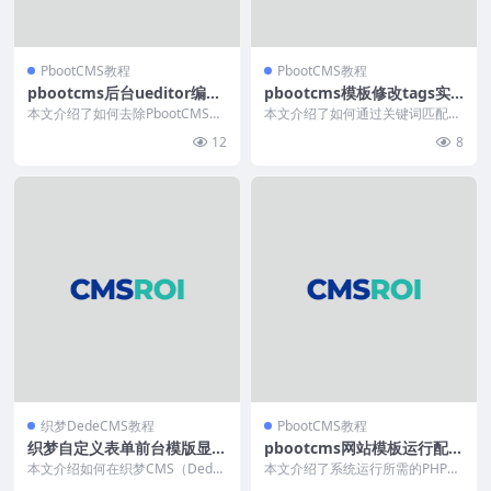
PbootCMS教程
PbootCMS教程
pbootcms后台ueditor编辑
pbootcms模板修改tags实
器上传图片如何去掉自动添加
现keywords内容关联匹配
本文介绍了如何去除PbootCMS后
本文介绍了如何通过关键词匹配在
的title和alt属
台UEditor编辑器上传图片时自动
文章详情页显示相关内容。具体操
12
8
添加的t...
作包括修改`/app...
织梦DedeCMS教程
PbootCMS教程
织梦自定义表单前台模版显示
pbootcms网站模板运行配置
分页调用
环境
本文介绍如何在织梦CMS（Dede
本文介绍了系统运行所需的PHP环
CMS）中实现自定义表单数据的前
境配置要求。需使用PHP 7及以上