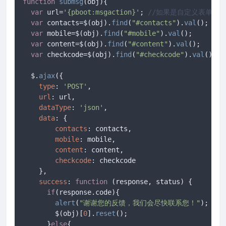
function
submsg
(
obj
){

var
 url=
'{pboot:msgaction}'
; 
//如果是自定义表单则使用地址
var
 contacts=$(obj).
find
(
"#contacts"
).
val
();

var
 mobile=$(obj).
find
(
"#mobile"
).
val
();

var
 content=$(obj).
find
(
"#content"
).
val
();

var
 checkcode=$(obj).
find
(
"#checkcode"
).
val
();

  $.
ajax
({

type
: 
'POST'
,

url
: url,

dataType
: 
'json'
,

data
: {

contacts
: contacts,

mobile
: mobile,

content
: content,

checkcode
: checkcode

    },

success
: 
function
 (
response, status
) {

if
(response.
code
){

alert
(
"谢谢您的反馈，我们会尽快联系您！"
);

        $(obj)[
0
].
reset
(); 

      }
else
{
