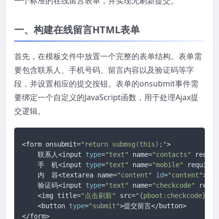
一个标准的在线留言表单，并实现无刷新提交。
一、构建在线留言HTML表单
首先，在模板文件中放置一个完整的表单结构。表单需
要包含联系人、手机号码、留言内容以及验证码等字
段，并设置相应的提交按钮。表单的onsubmit事件需
要绑定一个自定义的JavaScript函数，用于处理Ajax提
交逻辑。
<form onsubmit=
"return submsg(this);"
>

    联系人<input 
type
=
"text"
 name=
"contacts"
 requir
    手　机<input 
type
=
"text"
 name=
"mobile"
 required
    内　容<textarea name=
"content"
id
=
"content"
></t
    验证码<input 
type
=
"text"
 name=
"checkcode"
 requi
    <img title=
"点击刷新"
 src=
"{pboot:checkcode}"
 o
    <button 
type
=
"submit"
>提交留言</button>

</form>