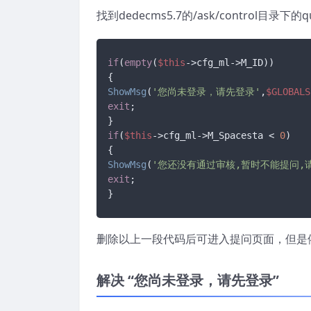
找到dedecms5.7的/ask/control目
if
(
empty
(
$this
->cfg_ml->M_ID))

ShowMsg
(
'您尚未登录，请先登录'
,
$GLOBALS
exit
;

if
(
$this
->cfg_ml->M_Spacesta < 
0
)

ShowMsg
(
'您还没有通过审核,暂时不能提问,请
exit
;

}
删除以上一段代码后可进入提问页面，但是
解决 “您尚未登录，请先登录”