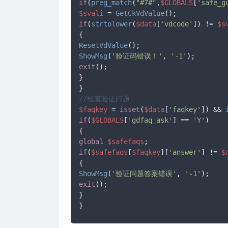
if
(
preg_match
(
"#7#"
,
$GLOBALS
[
'safe_g
$svali
 = 
GetCkVdValue
if
(
strtolower
(
$data
[
'vdcode'
]) != 
$s
ResetVdValue
ShowMsg
(
'验证码错误！'
, 
'-1'
exit
();

}

//检查验证问题
$faqkey
 = 
isset
(
$data
[
'faqkey'
]) && 
if
(
$GLOBALS
[
'gdfaq_ask'
] == 
'Y'
)

global
$safefaqs
if
(
$safefaqs
[
$faqkey
][
'answer'
] != 
$
ShowMsg
(
'验证问题答案错误'
, 
'-1'
exit
();

}

}