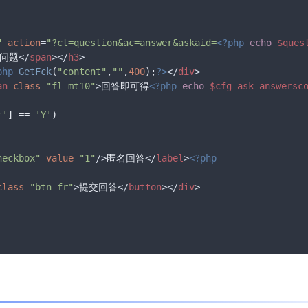
"
action
=
"?ct=question&ac=answer&askaid=
<?php
echo
$ques
问题
</
span
>
</
h3
>
php
GetFck
(
"content"
,
""
,
400
);
?>
</
div
>
an
class
=
"fl mt10"
>
回答即可得
<?php
echo
$cfg_ask_answersc
r'
] == 
'Y'
)

heckbox"
value
=
"1"
/>
匿名回答
</
label
>
<?php
class
=
"btn fr"
>
提交回答
</
button
>
</
div
>