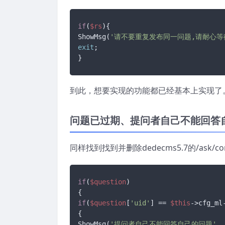
if
(
$rs
){

ShowMsg(
'请不要重复发布同一问题,请耐心等待
exit
;

}
到此，想要实现的功能都已经基本上实现了
问题已过期、提问者自己不能回答
同样找到找到并删除dedecms5.7的/ask/
if
(
$question
)

if
(
$question
[
'uid'
] == 
$this
->cfg_ml-
{

ShowMsg(
'提问者自己不能回答自己的问题'
, 