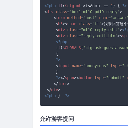
<?php
if
(
$cfg_ml
->isAdmin == 
1
) { 
?>
<
div
class
=
"bor1 mt10 pd10 reply"
>
<
form
method
=
"post"
name
=
"answer
<
h3
>
<
span
class
=
"fl"
>
我来回答这个
<
div
class
=
"mt10 reply_edit"
>
<?
<
div
class
=
"reply_edit_btn"
>
<
sp
<?php
if
(
$GLOBALS
[
'cfg_ask_guestanswe
     {

?>
<
input
name
=
"anonymous"
type
=
"c
     }

?>
</
span
>
<
button
type
=
"submit"
</
form
>
</
div
>
<?php
 }  
?>
允许游客提问