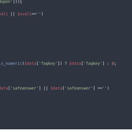
dopen'
vali
 || 
$svali
==
''
)

is_numeric
(
$data
[
'faqkey'
]) ? 
$data
[
'faqkey'
] : 
0
data
[
'safeanswer'
] || 
$data
[
'safeanswer'
] ==
''
)
