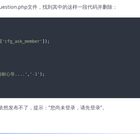
录下的question.php文件，找到其中的这样一段代码并删除：
[
'cfg_ask_member'
耐心等....'
,
'-1'
依然发布不了，提示：“您尚未登录，请先登录”。