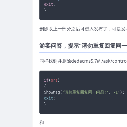
exit
;

}
删除以上一部分之后可进入发布了，可是发
游客问答，提示“请勿重复回复同一
同样找到并删除dedecms5.7的/ask/con
if
(
$rs
)

{

ShowMsg(
'请勿重复回复同一问题!'
,
'-1'
exit
;

}
和