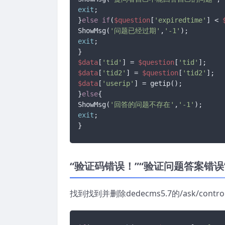
exit
;

}
else
if
(
$question
[
'expiredtime'
] < 
ShowMsg(
'问题已经过期'
,
'-1'
exit
;

$data
[
'tid'
] = 
$question
[
'tid'
$data
[
'tid2'
] = 
$question
[
'tid2'
$data
[
'userip'
] = getip();

}
else
{

ShowMsg(
'回答的问题不存在'
,
'-1'
exit
;

}
“验证码错误！”“验证问题答案错误
找到找到并删除dedecms5.7的/ask/contr