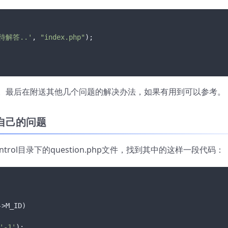
解答..'
, 
"index.php"
。最后在附送其他几个问题的解决办法，如果有用到可以参考。
自己的问题
control目录下的question.php文件，找到其中的这样一段代码：
>M_ID)

'-1'