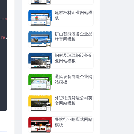
建材板材企业网站模
板
tion
[
'id'
]; 
?>
"
>
矿山智能装备企业品
ore
;
?>
分，回答被采纳则获得悬赏分以及奖励
<?php
echo
$cfg_ask_b
牌官网模板
钢材及玻璃钢设备企
业网站模板
通风设备制造企业网
站模板
外贸物流货运公司英
文网站模板
餐饮行业响应式网站
模板