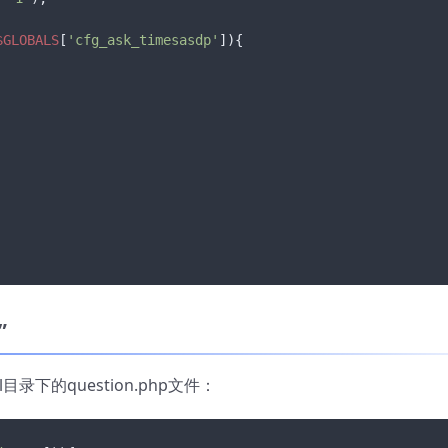
$GLOBALS
[
'cfg_ask_timesasdp'
]){

”
ol目录下的question.php文件：