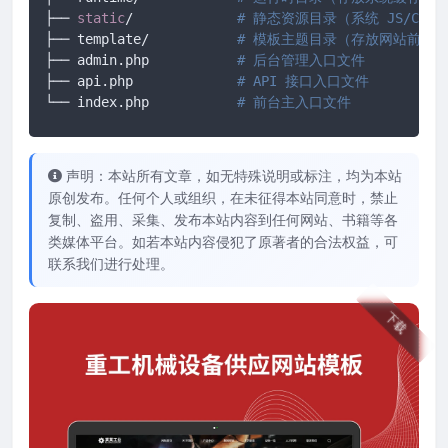
├── 
static
/		
# 静态资源目录（系统 JS/CS
├── template/ 		
# 模板主题目录（存放网站前端所有
├── admin.php 		
# 后台管理入口文件
├── api.php 		
# API 接口入口文件
└── index.php		
# 前台主入口文件
声明：本站所有文章，如无特殊说明或标注，均为本站
原创发布。任何个人或组织，在未征得本站同意时，禁止
复制、盗用、采集、发布本站内容到任何网站、书籍等各
类媒体平台。如若本站内容侵犯了原著者的合法权益，可
联系我们进行处理。
下载