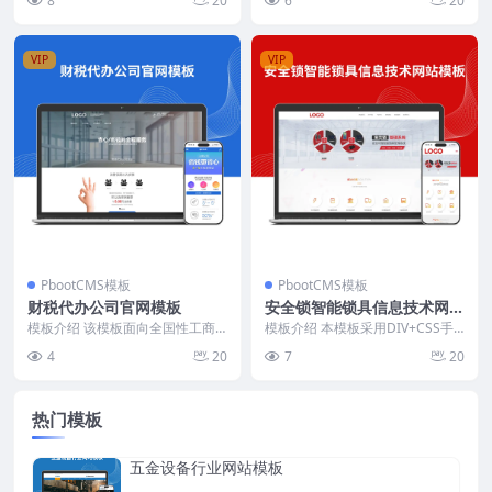
8
20
6
20
景开发。页面结构...
布局，首页集中呈现货...
VIP
VIP
PbootCMS模板
PbootCMS模板
财税代办公司官网模板
安全锁智能锁具信息技术网站
模板
模板介绍 该模板面向全国性工商
模板介绍 本模板采用DIV+CSS手
财税代办机构，首页以“免费代办
工编写，结构清晰，代码轻量，加
4
20
7
20
公司注册”为引流点，...
载速度快。首页...
热门模板
五金设备行业网站模板